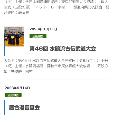
（土）主催：全日本剣道連盟場所：東京武道館大会成績： 個人
演武（五段の部）：ベスト１６ 宗村 一 都道府県対抗試合｜総
合優勝：静岡県
2023年10月11日
活動報告
第46回 水鴎流古伝武道大会
大会名：第46回 水鴎流古伝武道大会開催日：令和5年10月9日
（祝）主催：水鴎流場所：藤枝市市民体育館大会成績： 五段の
部：準優勝 宗村 一
2023年9月14日
活動報告
居合道審査会