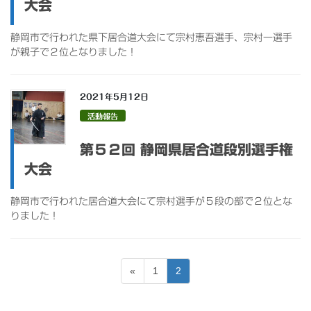
大会
静岡市で行われた県下居合道大会にて宗村恵吾選手、宗村一選手
が親子で２位となりました！
2021年5月12日
活動報告
第５２回 静岡県居合道段別選手権
大会
静岡市で行われた居合道大会にて宗村選手が５段の部で２位とな
りました！
投
ペ
ペ
«
1
2
稿
ー
ー
ジ
ジ
の