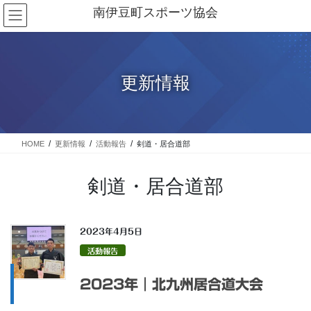
コ
ナ
南伊豆町スポーツ協会
ン
ビ
テ
ゲ
ン
ー
ツ
シ
に
ョ
更新情報
移
ン
動
に
移
動
HOME
更新情報
活動報告
剣道・居合道部
剣道・居合道部
2023年4月5日
活動報告
2023年｜北九州居合道大会