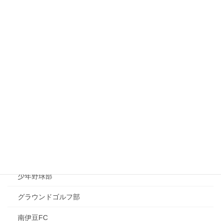
ティバル）
2024年11月12日
空手体験
2024年10月31日
カテゴリー
活動報告
剣道・居合道部
空手部
少年野球部
グラウンドゴルフ部
南伊豆FC