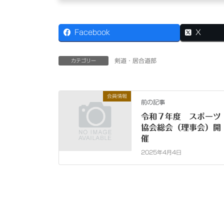
Facebook
X
剣道・居合道部
カテゴリー
会員情報
前の記事
令和７年度 スポーツ
協会総会（理事会）開
催
2025年4月4日