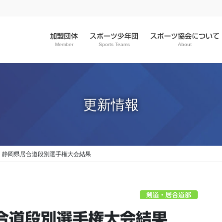
加盟団体
スポーツ少年団
スポーツ協会について
Member
Sports Teams
About
更新情報
回 静岡県居合道段別選手権大会結果
剣道・居合道部
居合道段別選手権大会結果