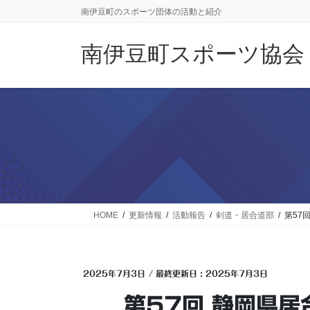
コ
ナ
南伊豆町のスポーツ団体の活動と紹介
ン
ビ
テ
ゲ
南伊豆町スポーツ協会
ン
ー
ツ
シ
に
ョ
移
ン
動
に
移
動
HOME
更新情報
活動報告
剣道・居合道部
第57
2025年7月3日
/ 最終更新日 :
2025年7月3日
第57回 静岡県